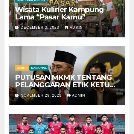
Wisata Kuliner Kampung
Lama “Pasar Kamu”
DECEMBER 3, 2023
ADMIN
BERITA
NASIONAL
PUTUSAN MKMK TENTANG
PELANGGARAN ETIK KETUA
MAHKAMAH KONSTITUSI
NOVEMBER 29, 2023
ADMIN