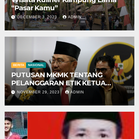
“Pasar Kamu”
DECEMBER 3, 2023
ADMIN
BERITA
NASIONAL
PUTUSAN MKMK TENTANG
PELANGGARAN ETIK KETUA
MAHKAMAH KONSTITUSI
NOVEMBER 29, 2023
ADMIN